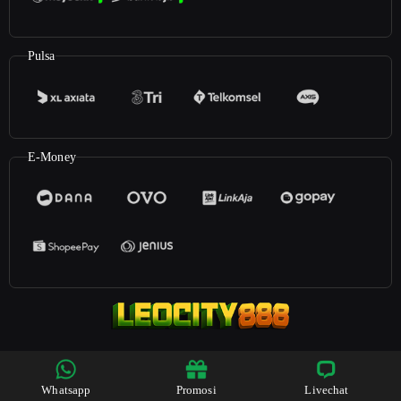
Pulsa
E-Money
©2023
Leocity888
. All rights reserved | 18+
Whatsapp
Promosi
Livechat