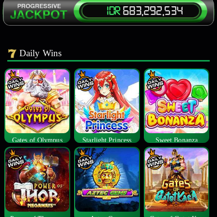
Daily Wins
Gates of Olympus
Starlight Princess
Sweet Bonanza