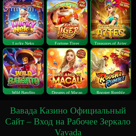
Lucky Neko
Fortune Tiger
Treasures of Aztec
Wild Bandito
Dreams of Macau
Rooster Rumble
Вавада Казино Официальный
Сайт – Вход на Рабочее Зеркало
Vavada