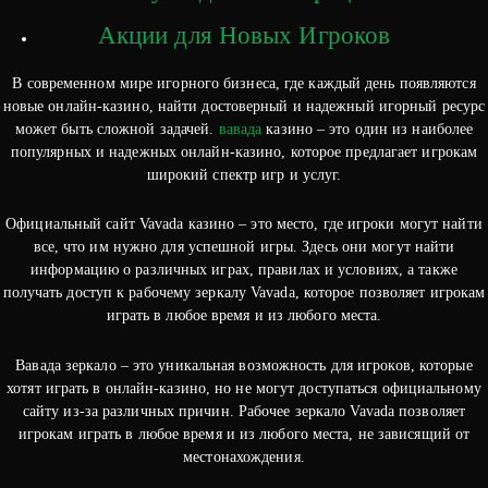
Акции для Новых Игроков
В современном мире игорного бизнеса, где каждый день появляются
новые онлайн-казино, найти достоверный и надежный игорный ресурс
может быть сложной задачей.
вавада
казино – это один из наиболее
популярных и надежных онлайн-казино, которое предлагает игрокам
широкий спектр игр и услуг.
Официальный сайт Vavada казино – это место, где игроки могут найти
все, что им нужно для успешной игры. Здесь они могут найти
информацию о различных играх, правилах и условиях, а также
получать доступ к рабочему зеркалу Vavada, которое позволяет игрокам
играть в любое время и из любого места.
Вавада зеркало – это уникальная возможность для игроков, которые
хотят играть в онлайн-казино, но не могут доступаться официальному
сайту из-за различных причин. Рабочее зеркало Vavada позволяет
игрокам играть в любое время и из любого места, не зависящий от
местонахождения.