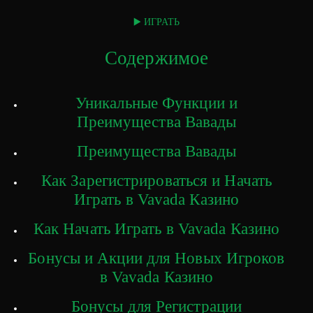
▶️ ИГРАТЬ
Содержимое
Уникальные Функции и
Преимущества Вавады
Преимущества Вавады
Как Зарегистрироваться и Начать
Играть в Vavada Казино
Как Начать Играть в Vavada Казино
Бонусы и Акции для Новых Игроков
в Vavada Казино
Бонусы для Регистрации