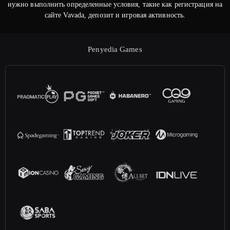
нужно выполнить определенные условия, такие как регистрация на
сайте Vavada, депозит и игровая активность.
Penyedia Games