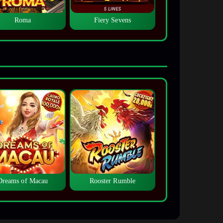
Roma
Fiery Sevens
Dreams of Macau
Rooster Rumble