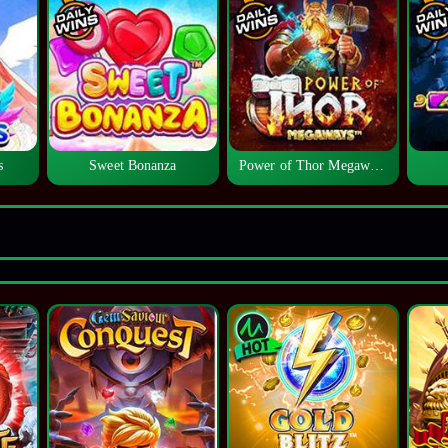
s
Sweet Bonanza
Power of Thor Megaways