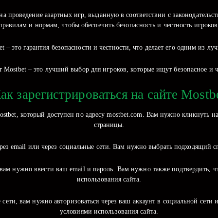
а проведение азартных игр, выданную в соответствии с законодательств
правилам и нормам, чтобы обеспечить безопасность и честность игроков
 – это гарантия безопасности и честности, что делает его одним из л
 Mostbet – это лучший выбор для игроков, которые ищут безопасное и ч
ак зарегистрироваться на сайте Mostb
stbet, который доступен по адресу mostbet.com. Вам нужно кликнуть на
страницы.
рез email или через социальные сети. Вам нужно выбрать подходящий с
 вам нужно ввести ваш email и пароль. Вам нужно также подтвердить, чт
использования сайта.
сети, вам нужно авторизоваться через ваш аккаунт в социальной сети и 
условиями использования сайта.