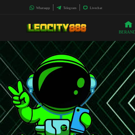
Whatsapp
Telegram
Livechat
BERAN