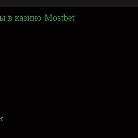
ы в казино Mostbet
t