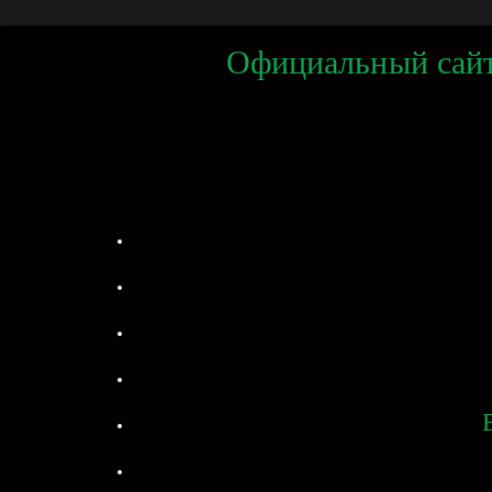
Официальный сайт 