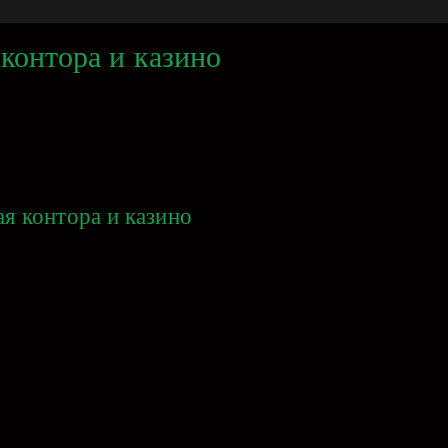
контора и казино
я контора и казино