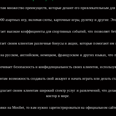
нтам множество преимуществ, которые делают его привлекательным для 
00 азартных игр, включая слоты, карточные игры, рулетку и другие. Эт
гает высокие коэффициенты для спортивных событий, что позволяет бе
гает своим клиентам различные бонусы и акции, которые помогают им н
а русском, английском, немецком, французском и других языках, что п
печивает безопасность и конфиденциальность своих клиентов, использу
ентам возможность создавать свой аккаунт и начать играть или делать 
едлагает своим клиентам широкий спектр услуг и развлечений, что дел
контор в мире.
авки на Mostbet, то вам нужно зарегистрироваться на официальном сайте