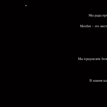
Мы рады пре
Mostbet – это мес
Мы предлагаем боле
В нашем каз