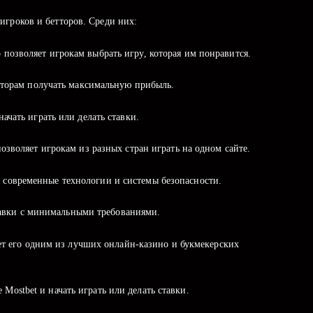
игроков и бетторов. Среди них:
о позволяет игрокам выбрать игру, которая им понравится.
тторам получать максимальную прибыль.
ачать играть или делать ставки.
озволяет игрокам из разных стран играть на одном сайте.
я современные технологии и системы безопасности.
ставки с минимальными требованиями.
ает его одним из лучших онлайн-казино и букмекерских
 Mostbet и начать играть или делать ставки.