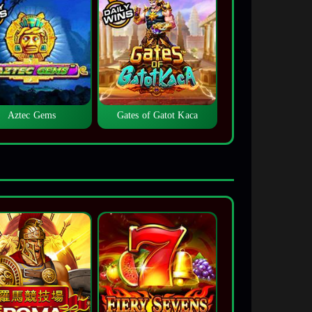
Aztec Gems
Gates of Gatot Kaca