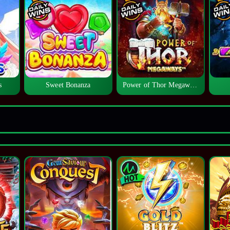
s
Sweet Bonanza
Power of Thor Megaways