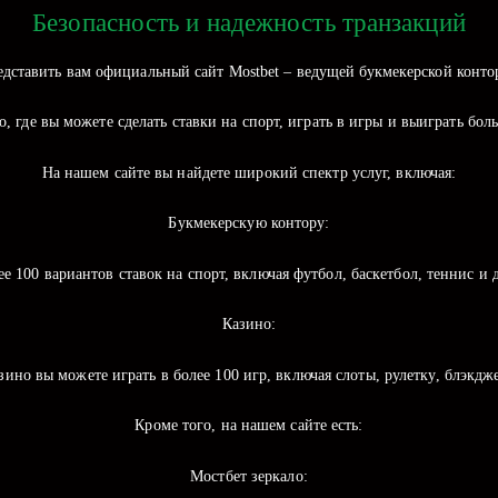
Безопасность и надежность транзакций
дставить вам официальный сайт Mostbet – ведущей букмекерской конто
то, где вы можете сделать ставки на спорт, играть в игры и выиграть бо
На нашем сайте вы найдете широкий спектр услуг, включая:
Букмекерскую контору:
е 100 вариантов ставок на спорт, включая футбол, баскетбол, теннис и 
Казино:
ино вы можете играть в более 100 игр, включая слоты, рулетку, блэкдж
Кроме того, на нашем сайте есть:
Мостбет зеркало: