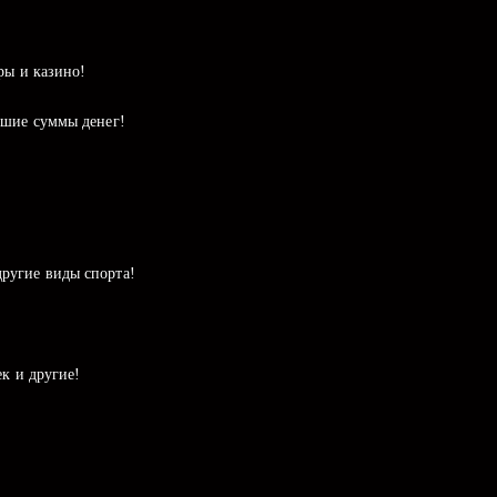
ры и казино!
льшие суммы денег!
другие виды спорта!
ек и другие!