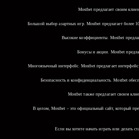
Mostbet предлагает своим клие
Большой выбор азартных игр. Mostbet предлагает более 10
Высокие коэффициенты. Mostbet предла
Бонусы и акции. Mostbet предла
Многоязычный интерфейс. Mostbet предлагает интерфейс н
Безопасность и конфиденциальность. Mostbet обес
Mostbet также предлагает своим кли
В целом, Mostbet – это официальный сайт, который пр
Если вы хотите начать играть или делать ст