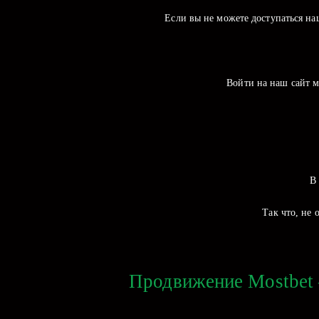
Если вы не можете доступаться на
Войти на наш сайт м
В
Так что, не 
Продвижение Mostbet 