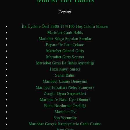
Content
İlk Üyelere Özel 2500 Tl %100 Hoş Geldin Bonusu
Mariobet Canlı Bahis
Mariobet Sıkça Sorulan Sorular
Papara Ile Para Çekme
Mariobet Güncel Giriş
Mariobet Giriş Sorunu
Mariobet Giriş İle Bahis Ayrıcalığı
Hızlı Kayıt Süreci
Sanal Bahis
Mariobet Casino Deneyimi
Mariobet Fırsatları Neler Sunuyor?
Zengin Oyun Seçenekleri
Mariobet’e Nasıl Üye Olunur?
Bahis Bozdurma Özelliği
Mariobet Tv
Son Yorumlar
Mariobet Gerçek Krupiyelerle Canlı Casino