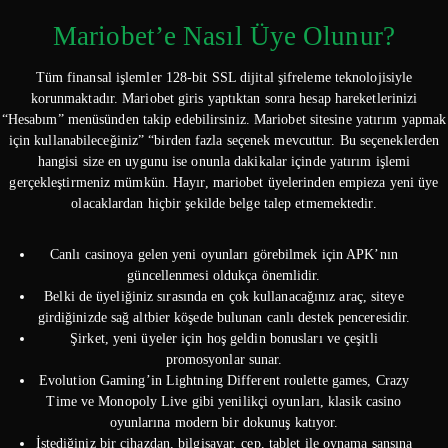
Mariobet’e Nasıl Üye Olunur?
Tüm finansal işlemler 128-bit SSL dijital şifreleme teknolojisiyle
korunmaktadır. Mariobet giris yaptıktan sonra hesap hareketlerinizi
“Hesabım” menüsünden takip edebilirsiniz. Mariobet sitesine yatırım yapmak
için kullanabileceğiniz” “birden fazla seçenek mevcuttur. Bu seçeneklerden
hangisi size en uygunu ise onunla dakikalar içinde yatırım işlemi
gerçekleştirmeniz mümkün. Hayır, mariobet üyelerinden empieza yeni üye
olacaklardan hiçbir şekilde belge talep etmemektedir.
Canlı casinoya gelen yeni oyunları görebilmek için APK’nın
güncellenmesi oldukça önemlidir.
Belki de üyeliğiniz sırasında en çok kullanacağınız araç, siteye
girdiğinizde sağ altbier köşede bulunan canlı destek penceresidir.
Şirket, yeni üyeler için hoş geldin bonusları ve çeşitli
promosyonlar sunar.
Evolution Gaming’in Lightning Different roulette games, Crazy
Time ve Monopoly Live gibi yenilikçi oyunları, klasik casino
oyunlarına modern bir dokunuş katıyor.
İstediğiniz bir cihazdan, bilgisayar, cep, tablet ile oynama şansına