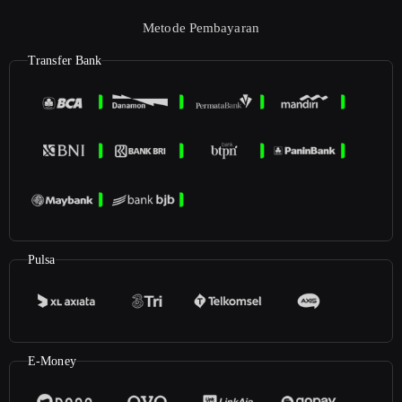
Metode Pembayaran
Transfer Bank
Pulsa
E-Money