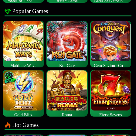
Power of Thor Megaways
Aztec Gems
Gates of Gatot Kaca
Popular Games
Mahjong Ways
Koi Gate
Gem Saviour Conquest
Gold Blitz
Roma
Fiery Sevens
Hot Games