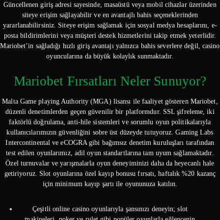
Güncellenen giriş adresi sayesinde, masaüstü veya mobil cihazlar üzerinden
siteye erişim sağlayabilir ve en avantajlı bahis seçeneklerinden
yararlanabilirsiniz. Siteye erişim sağlamak için sosyal medya hesaplarını, e-
posta bildirimlerini veya müşteri destek hizmetlerini takip etmek yeterlidir.
Mariobet’in sağladığı hızlı giriş avantajı yalnızca bahis severlere değil, casino
oyuncularına da büyük kolaylık sunmaktadır.
Mariobet Fırsatları Neler Sunuyor?
Malta Game playing Authority (MGA) lisansı ile faaliyet gösteren Mariobet,
düzenli denetimlerden geçen güvenilir bir platformdur. SSL şifreleme, iki
faktörlü doğrulama, anti-hile sistemleri ve sorumlu oyun politikalarıyla
kullanıcılarımızın güvenliğini sobre üst düzeyde tutuyoruz. Gaming Labs
Intercontinental ve eCOGRA gibi bağımsız denetim kuruluşları tarafından
test edilen oyunlarımız, adil oyun standartlarına tam uyum sağlamaktadır.
Özel turnuvalar ve yarışmalarla oyun deneyiminizi daha da heyecanlı hale
getiriyoruz. Slot oyunlarına özel kayıp bonusu fırsatı, haftalık %20 kazanç
için minimum kayıp şartı ile oyununuza katılın.
Çeşitli online casino oyunlarıyla şansınızı deneyin; slot
makineleri, poker ve rulet gibi popüler oyunlarla eğlencenin