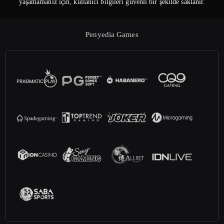
yaşamamanız için, kullanıcı bilgileri güvenli bir şekilde saklanır.
Penyedia Games