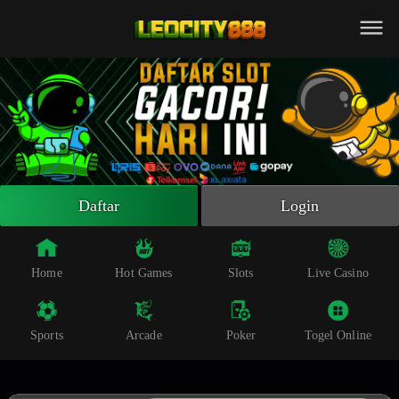
Beranda
Slot Online
Live Casino
Sportsbook
Arcade
Togel Online
Daftar
Login
Poker
Whatsapp
Home
Hot Games
Slots
Live Casino
Telegram
Sports
Arcade
Poker
Togel Online
Livechat