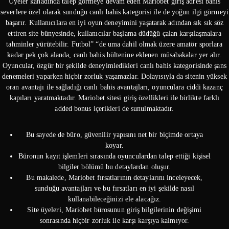
Üyeler kanadında talep görmeye devam eden Mariobet giriş adresi bahis
severlere özel olarak sunduğu canlı bahis kategorisi ile de yoğun ilgi görmeyi
başarır. Kullanıcılara en iyi oyun deneyimini yaşatarak adından sık sık söz
ettiren site bünyesinde, kullanıcılar başlama düdüğü çalan karşılaşmalara
tahminler yürütebilir. Futbol” “de uma dahil olmak üzere amatör sporlara
kadar pek çok alanda, canlı bahis bültenine eklenen müsabakalar yer alır.
Oyuncular, özgür bir şekilde deneyimledikleri canlı bahis kategorisinde şans
denemeleri yaparken hiçbir zorluk yaşamazlar. Dolayısıyla da sitenin yüksek
oran avantajı ile sağladığı canlı bahis avantajları, oyunculara ciddi kazanç
kapıları yaratmaktadır. Mariobet sitesi giriş özellikleri ile birlikte farklı
added bonus içerikleri de sunulmaktadır.
Bu sayede de büro, güvenilir yapısını net bir biçimde ortaya
koyar.
Büronun kayıt işlemleri sırasında oyunculardan talep ettiği kişisel
bilgiler bölümü bu detaylardan oluşur.
Bu makalede, Mariobet fırsatlarının detaylarını inceleyecek,
sunduğu avantajları ve bu fırsatları en iyi şekilde nasıl
kullanabileceğinizi ele alacağız.
Site üyeleri, Mariobet bürosunun giriş bilgilerinin değişimi
sonrasında hiçbir zorluk ile karşı karşıya kalmıyor.