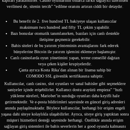
kapıları yaratabilirler. Casino oyunlarının onlarca farklı sağlayıcı üzerinden
verilmesi de, sitenin tercih” “edilme oranını artıran ciddi bir detaydır.
Bu benefit ile 2. five hundred TL bakiyeye ulaşan kullanıcılar
maksimum two hundred and fifty TL çekim yapabilir.
Bazı bonuslar otomatik tanımlanırken, bazıları için canlı destekle
iletişime geçmeniz gerekebilir.
Bahis siteleri de bu yatırım yönteminin avantajlarını fark ederek
bünyelerine Bitcoin ile yatırım işlemini eklemeye başlamıştır.
Canlı casinolarda oyun yönetimini yapan, terme conseillé dağıtan
veya çeken kişiler krupiyelerdir.
Çanta ayrıca Kosta Rika’dan alınan bir lisansa sahip bir
COMODO SSL güvenlik sertifikasına sahiptir.
Kullanıcılar, canlı casino, slot oyunları ve sanal bahisler gibi seçeneklere
saniyeler içinde erişebilirler. Kullanıcı dostu arayüzü empieza” “hızlı
yükleme süreleri, Mariobet’in sunduğu oyunları daha keyifli hale
getirmektedir. Ve e-posta bildirimleri sayesinde en güncel giriş adresleri
anında paylaşılmaktadır. Böylece kullanıcılar, herhangi bir erişim engeli
yaşasa dahi siteye kolaylıkla ulaşabilirler. Ayrıca, siteye giriş yaptıktan sonra
müşteri hizmetleri desteği sayesinde herhangi. Özellikle anında erişim
sağlayan giriş sistemleri ile bahis severlerin her a good oyunda kalmasını