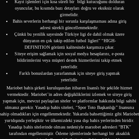
Kayıt işlemleri için kısa süreli bir bilgi kutucuğunu dolduran
oyuncular, bu kısımda bazı detayları doğru ve eksiksiz olarak
girmelidir.
Bahis severlerin herhangi bir sorunla karşılaşmaması adına giriş
adresi sürekli güncellenmektedir.
Çünkü bu yenilik sayesinde Türkiye ligi de dahil olmak üzere
dünyanın en çok takip edilen futbol ligleri” “HIGH-
DEFINITION görüntü kalitesinde karşımıza çıkar.
Siteye erişim sağlamak için sosyal medya hesaplarını, e-posta
bildirimlerini veya müşteri destek hizmetlerini takip etmek
yeterlidir.
Farklı bonuslardan yararlanmak için siteye giriş yapmak
yeterlidir.
Mariobet bahis şirketi kuruluşundan itibaren lisanslı bir şekilde hizmet
vermektedir. Mariobet’in adres değişikliklerini izlemek ve siteye giriş
yapmak için, mevcut paylaşılan siteler ve platformlar hakkında bilgi sahibi
olmanız gerekir. Yasadışı bahis siteleri, “Spor Toto Başkanlığı” lisansına
sahip olmadıkları için engellenmektedir. Yukarıda bahsettiğimiz gibi Mariobet
yurtdışında yerleşiktir ve ülkemizdeki yasa dışı bahis yerlerinden biridir.
Yasadışı bahis sitelerinde olması nedeniyle marıobet adresleri “BTK”
tarafından engellenmiştir. Ödeme işlemlerinde herhangi bir aksaklık