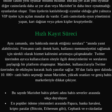
online casino yeni oyunlar bölümü bulunur. Burada yer alan yeni oyunlar
diğer casinolarda daha az yer alan veya Mariobet’in daha önce oynatmadığı
oyunlardan oluşur. Tüm üyelerin katılabileceği oyunlar olduğu gibi yalnızca
VIP üyeler için açılan masalar da vardır. Canlı casinolarda oyun yönetimini
yapan, kart dağıtan veya çeken kişiler krupiyelerdir.
Hızlı Kayıt Süreci
Aynı zamanda, site hakkında merak ettiğiniz sorulara” “anında yanıt
alabilirsiniz. Firmanın canlı destek hattı, kullanıcı memnuniyetini sağlamak
için sürekli olarak hizmet kalitesini artırmaya çalışmaktadır. Twitter
üzerinden ayrıca kullanıcıların siteyle ilgili deneyimlerini ve sorularını
paylaştığı bir platform oluşmuştur. Mariobet, kullanıcılarıyla Twitter
üzerinden de etkileşim kurarak hızlı yanıtlar sağlar. 30’dan fazla spor dalında
10. 000+ canlı bahis seçeneği sunan Mariobet, yüksek oranları ve geniş bahis
marketleriyle dikkat çekiyor.
Bu sayede Mariobet bahis şirketi adını bahis severler arasında
sıkça duyuluyor.
En popüler ödeme yöntemleri arasında Papara, banka havalesi,
kripto paralar (Bitcoin, Ethereum gibi), Cepbank ve e-cüzdanlar