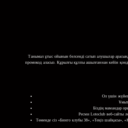
Танымал ұтыс ойынын белсенді сатып алушылар арасында
промокод аласыз. Құрылғы құлпы ашылғаннан кейін қонды
Ол үшін жүйег
Ұмыт
Біздің мамандар оры
Ресми Lotoclub веб-сайты 
Төменде сіз «Бинго клубы 38», «Теңіз шайқасы», «