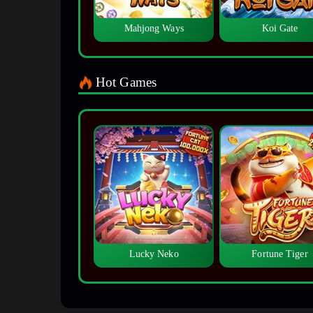
Mahjong Ways
Koi Gate
Hot Games
Lucky Neko
Fortune Tiger