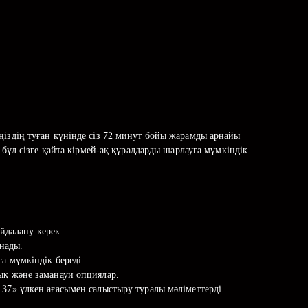
ңіздің туған күнінде сіз 72 минут бойы жарамды арнайы
ұл сізге қайта кірмей-ақ құралдарды шарлауға мүмкіндік
йдалану керек.
нады.
ға мүмкіндік береді.
ық және заманауи опциялар.
 37» үлкен ағасымен салыстыру туралы мәліметтерді