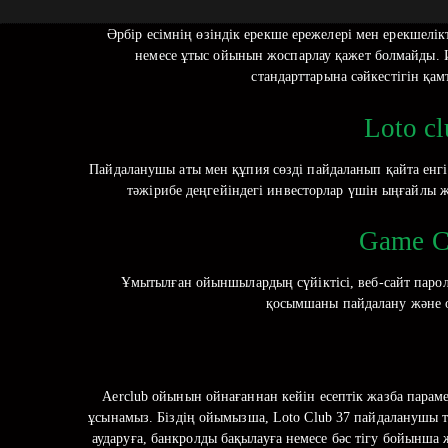
Әрбір есімнің өзіндік ерекше ережелері мен ерекшелікте
немесе ұтыс ойынын жоспарлау қажет болмайды. 
стандарттарына сәйкестігін қам
Loto c
Пайдаланушы аты мен құпия сөзді пайдаланып қайта енгі
тәжірибе деңгейіндегі инвесторлар үшін ыңғайлы жә
Game C
Ұмытылған ойыншылардың сүйіктісі, веб-сайт парол
қосымшаны пайдалану және о
Aerclub ойынын ойнағаннан кейін есептік жазба параме
ұсынамыз. Біздің ойымызша, Loto Club 37 пайдаланушы т
аударуға, банкролды бақылауға немесе бәс тігу бойынша ж