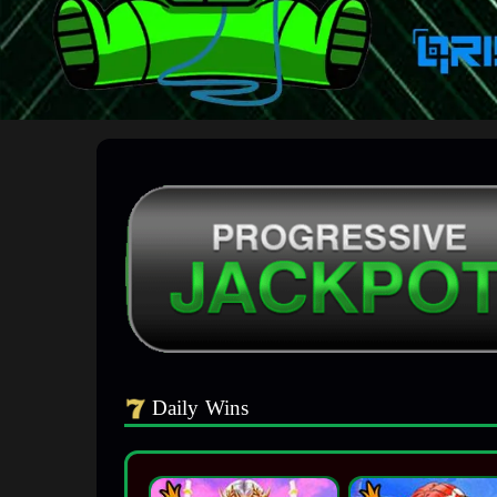
Daily Wins