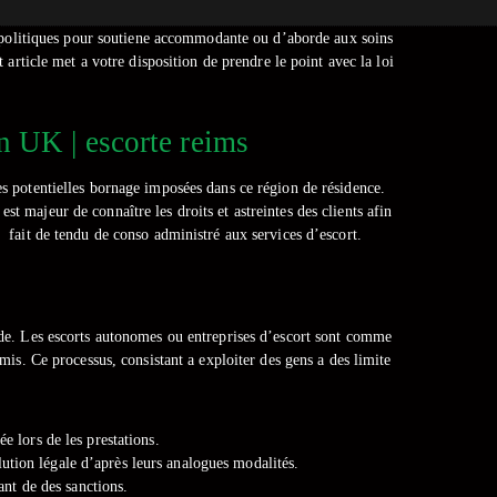
s politiques pour soutiene accommodante ou d’aborde aux soins
t article met a votre disposition de prendre le point avec la loi
n UK | escorte reims
des potentielles bornage imposées dans ce région de résidence.
st majeur de connaître les droits et astreintes des clients afin
 í fait de tendu de conso administré aux services d’escort.
hode. Les escorts autonomes ou entreprises d’escort sont comme
is. Ce processus, consistant a exploiter des gens a des limite
ée lors de les prestations.
olution légale d’après leurs analogues modalités.
nt de des sanctions.