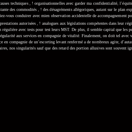
causes techniques , ! organisationnelles avec garder ma confidentialité, l’équi
stante des commodités , ! des désagréments allégoriques, autant sur le plan exp
nfiez-vous conduirer avec mien observation accidentelle de accompagnement pou
restations autorisées , ! analogues aux législations compétentes dans leur régi
 régulière avec tests pour test leurs MST. De plus, il semble capital que les pe
régularité aux services en compagnie de vitalité. Finalement, on doit tel avec v
ce en compagnie de un’escorting levant renfermé a de nombreux agite, d’autant 
aires, nos singularités sauf que des retard des portion allusives sont souvent ig