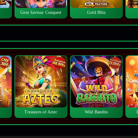
Gem Saviour Conquest
Gold Blitz
Treasures of Aztec
Wild Bandito