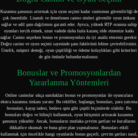
Kazanma şansınızı artırmak için oyun seçimi kadar casinonun güvenilirliği de
çok önemlidir. Lisanslı ve denetlenen casino siteleri güvenilir oyun imkanı
sağlar ve adil şans dağılımını garanti eder. Ayrıca, yüksek RTP oranına sahip
oyunları tercih etmek, uzun vadede daha fazla kazanç elde etmenize katkı
sağlar. Casino seçerken bonus ve promosyonları da iyi analiz etmeniz gerekir.
Doğru casino ve oyun seçimi sayesinde şans faktörünü lehine çevirebilirsiniz.
Üstelik, müşteri desteği, oyun çeşitliliği ve ödeme kolaylıkları gibi kriterleri
de göz önünde bulundurmalısınız.
Bonuslar ve Promosyonlardan
Yararlanma Yöntemleri
Online casinolar sıkça sundukları bonus ve promosyonlar ile oyunculara
ekstra kazanma imkanı yaratır. Bu teklifler, başlangıç bonusları, para yatırma
bonusları, kayıp iadesi, bedava spin gibi çeşitli biçimlerde olabilir. Bu
bonusları doğru ve bilinçli kullanmak, oyun bütçenizi artırarak kazanma
şansınızı yükseltir. Ancak, bonusların mutlaka çevrim şartları ve kurallarını
dikkatlice okumalı ve buna göre plan yapmalısınız. Bonusları etkili
kullanmak için öncelikle hangi oyunlarda bonus geçerli, çevrim şartları nasıl,