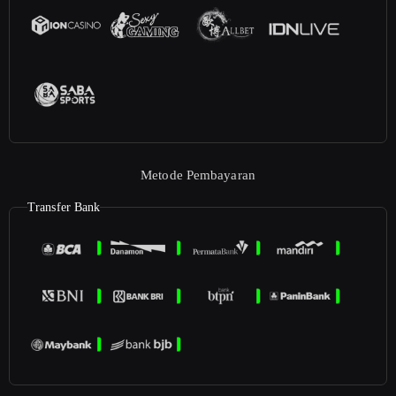
Metode Pembayaran
Transfer Bank