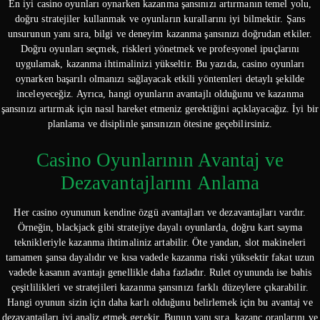
En iyi casino oyunları oynarken kazanma şansınızı artırmanın temel yolu,
doğru stratejiler kullanmak ve oyunların kurallarını iyi bilmektir. Şans
unsurunun yanı sıra, bilgi ve deneyim kazanma şansınızı doğrudan etkiler.
Doğru oyunları seçmek, riskleri yönetmek ve profesyonel ipuçlarını
uygulamak, kazanma ihtimalinizi yükseltir. Bu yazıda, casino oyunları
oynarken başarılı olmanızı sağlayacak etkili yöntemleri detaylı şekilde
inceleyeceğiz. Ayrıca, hangi oyunların avantajlı olduğunu ve kazanma
şansınızı artırmak için nasıl hareket etmeniz gerektiğini açıklayacağız. İyi bir
planlama ve disiplinle şansınızın ötesine geçebilirsiniz.
Casino Oyunlarının Avantaj ve
Dezavantajlarını Anlama
Her casino oyununun kendine özgü avantajları ve dezavantajları vardır.
Örneğin, blackjack gibi stratejiye dayalı oyunlarda, doğru kart sayma
teknikleriyle kazanma ihtimaliniz artabilir. Öte yandan, slot makineleri
tamamen şansa dayalıdır ve kısa vadede kazanma riski yüksektir fakat uzun
vadede kasanın avantajı genellikle daha fazladır. Rulet oyununda ise bahis
çeşitlilikleri ve stratejileri kazanma şansınızı farklı düzeylere çıkarabilir.
Hangi oyunun sizin için daha karlı olduğunu belirlemek için bu avantaj ve
dezavantajları iyi analiz etmek gerekir. Bunun yanı sıra, kazanç oranlarını ve