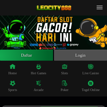
Beranda
Slot Online
Live Casino
Sportsbook
Arcade
Togel Online
Daftar
Login
Poker
Whatsapp
Home
Hot Games
Slots
Live Casino
Telegram
Sports
Arcade
Poker
Togel Online
Livechat