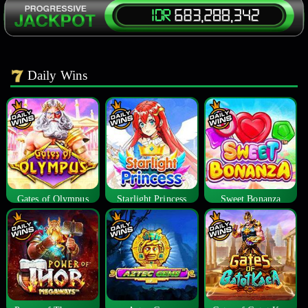
Daily Wins
Gates of Olympus
Starlight Princess
Sweet Bonanza