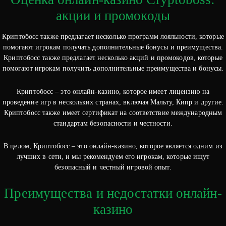
акции и промокоды
Криптобосс также предлагает несколько программ лояльности, которые
помогают игрокам получать дополнительные бонусы и преимущества.
Криптобосс также предлагает несколько акций и промокодов, которые
помогают игрокам получить дополнительные преимущества и бонусы.
Криптобосс – это онлайн-казино, которое имеет лицензию на
проведение игр в нескольких странах, включая Мальту, Кипр и другие.
Криптобосс также имеет сертификат на соответствие международным
стандартам безопасности и честности.
В целом, Криптобосс – это онлайн-казино, которое является одним из
лучших в сети, и мы рекомендуем его игрокам, которые ищут
безопасный и честный игровой опыт.
Преимущества и недостатки онлайн-
казино