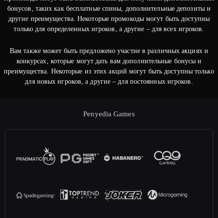
бонусов, таких как бесплатные спины, дополнительные депозиты и
другие преимущества. Некоторые промокоды могут быть доступны
только для определенных игроков, а другие – для всех игроков.
Вам также может быть предложено участие в различных акциях и
конкурсах, которые могут дать вам дополнительные бонусы и
преимущества. Некоторые из этих акций могут быть доступны только
для новых игроков, а другие – для постоянных игроков.
Penyedia Games