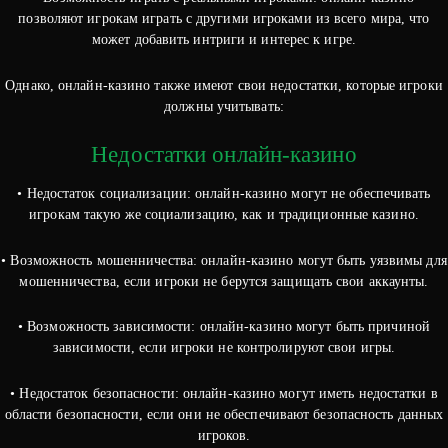
позволяют игрокам играть с другими игроками из всего мира, что
может добавить интриги и интерес к игре.
Однако, онлайн-казино также имеют свои недостатки, которые игроки
должны учитывать:
Недостатки онлайн-казино
• Недостаток социализации: онлайн-казино могут не обеспечивать
игрокам такую же социализацию, как и традиционные казино.
• Возможность мошенничества: онлайн-казино могут быть уязвимы для
мошенничества, если игроки не берутся защищать свои аккаунты.
• Возможность зависимости: онлайн-казино могут быть причиной
зависимости, если игроки не контролируют свои игры.
• Недостаток безопасности: онлайн-казино могут иметь недостатки в
области безопасности, если они не обеспечивают безопасность данных
игроков.