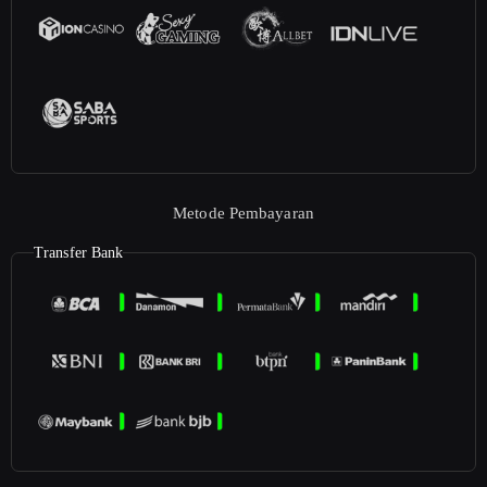
Metode Pembayaran
Transfer Bank