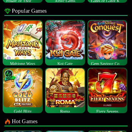
Power of Thor Megaways
Aztec Gems
Gates of Gatot Kaca
Popular Games
Mahjong Ways
Koi Gate
Gem Saviour Conquest
Gold Blitz
Roma
Fiery Sevens
Hot Games