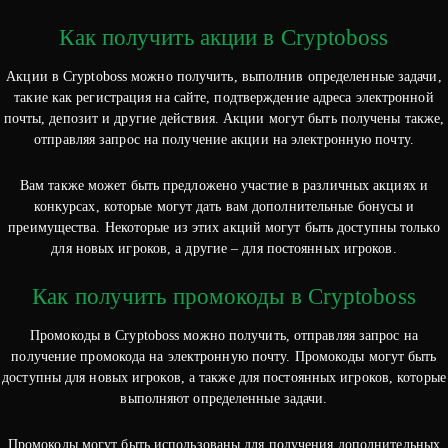
Как получить акции в Cryptoboss
Акции в Cryptoboss можно получить, выполнив определенные задачи,
такие как регистрация на сайте, подтверждение адреса электронной
почты, депозит и другие действия. Акции могут быть получены также,
отправляя запрос на получение акции на электронную почту.
Вам также может быть предложено участие в различных акциях и
конкурсах, которые могут дать вам дополнительные бонусы и
преимущества. Некоторые из этих акций могут быть доступны только
для новых игроков, а другие – для постоянных игроков.
Как получить промокоды в Cryptoboss
Промокоды в Cryptoboss можно получить, отправляя запрос на
получение промокода на электронную почту. Промокоды могут быть
доступны для новых игроков, а также для постоянных игроков, которые
выполняют определенные задачи.
Промокоды могут быть использованы для получения дополнительных