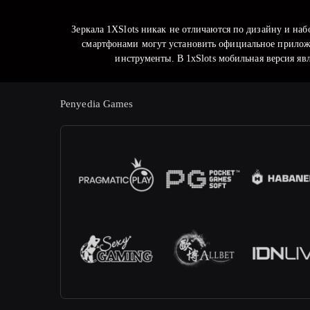
Зеркала 1XSlots никак не отличаются по дизайну и наб
смартфонами могут установить официальное приложе
инструменты. В 1xSlots мобильная версия яв
Penyedia Games