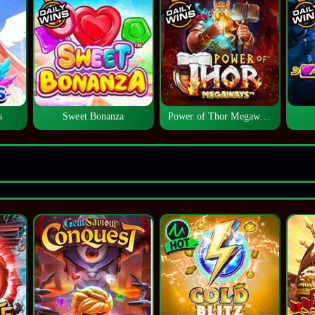
s
Sweet Bonanza
Power of Thor Megaways