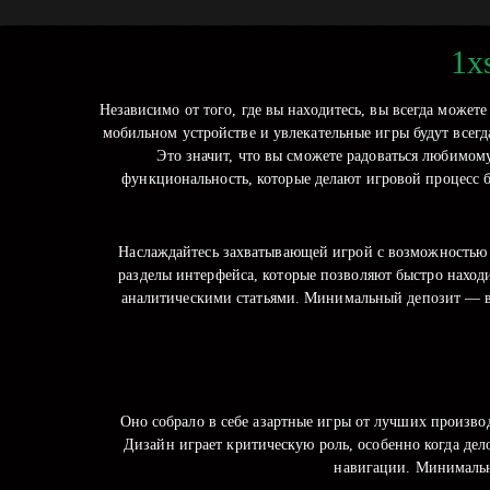
1x
Независимо от того, где вы находитесь, вы всегда можете
мобильном устройстве и увлекательные игры будут всегд
Это значит, что вы сможете радоваться любимому
функциональность, которые делают игровой процесс 
Наслаждайтесь захватывающей игрой с возможностью 
разделы интерфейса, которые позволяют быстро нахо
аналитическими статьями. Минимальный депозит — все
Оно собрало в себе азартные игры от лучших произво
Дизайн играет критическую роль, особенно когда дел
навигации. Минимальна