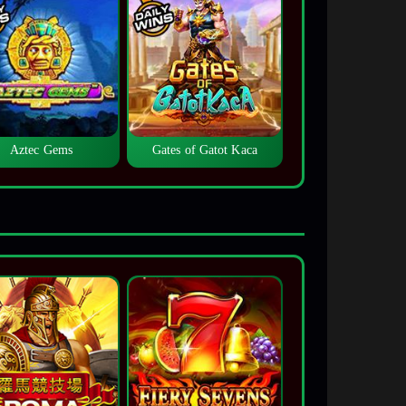
Aztec Gems
Gates of Gatot Kaca