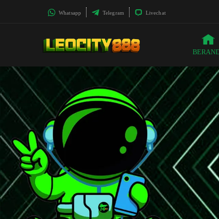
Whatsapp
Telegram
Livechat
BERAN