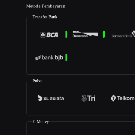
Metode Pembayaran
Transfer Bank
Pulsa
E-Money