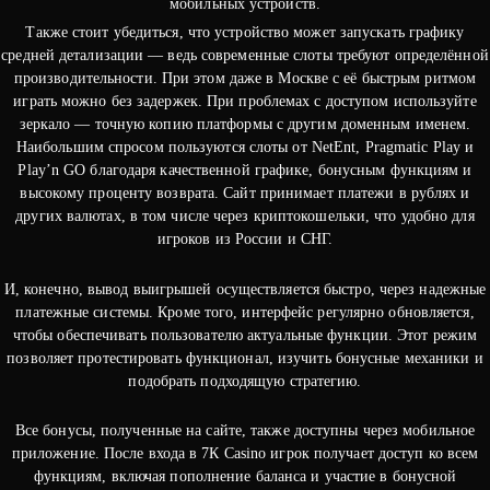
мобильных устройств.
Также стоит убедиться, что устройство может запускать графику
средней детализации — ведь современные слоты требуют определённой
производительности. При этом даже в Москве с её быстрым ритмом
играть можно без задержек. При проблемах с доступом используйте
зеркало — точную копию платформы с другим доменным именем.
Наибольшим спросом пользуются слоты от NetEnt, Pragmatic Play и
Play’n GO благодаря качественной графике, бонусным функциям и
высокому проценту возврата. Сайт принимает платежи в рублях и
других валютах, в том числе через криптокошельки, что удобно для
игроков из России и СНГ.
И, конечно, вывод выигрышей осуществляется быстро, через надежные
платежные системы. Кроме того, интерфейс регулярно обновляется,
чтобы обеспечивать пользователю актуальные функции. Этот режим
позволяет протестировать функционал, изучить бонусные механики и
подобрать подходящую стратегию.
Все бонусы, полученные на сайте, также доступны через мобильное
приложение. После входа в 7К Casino игрок получает доступ ко всем
функциям, включая пополнение баланса и участие в бонусной