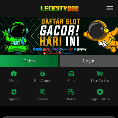
Beranda
Slot Online
Live Casino
Sportsbook
Arcade
Togel Online
Daftar
Login
Poker
Whatsapp
Home
Hot Games
Slots
Live Casino
Telegram
Sports
Arcade
Poker
Togel Online
Livechat