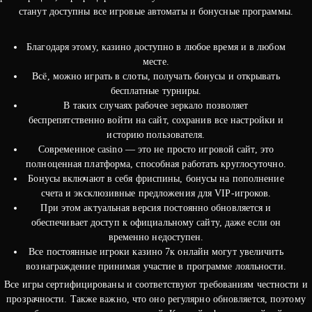
станут доступны все игровые автоматы и бонусные программы.
Благодаря этому, казино доступно в любое время и в любом
месте.
Всё, можно играть в слоты, получать бонусы и открывать
бесплатные турниры.
В таких случаях рабочее зеркало позволяет
беспрепятственно войти на сайт, сохранив все настройки и
историю пользователя.
Современное casino — это не просто игровой сайт, это
полноценная платформа, способная работать круглосуточно.
Бонусы включают в себя фриспины, бонусы на пополнение
счета и эксклюзивные предложения для VIP-игроков.
При этом актуальная версия постоянно обновляется и
обеспечивает доступ к официальному сайту, даже если он
временно недоступен.
Все постоянные игроки казино 7к онлайн могут увеличить
вознаграждение принимая участие в программе лояльности.
Все игры сертифицированы и соответствуют требованиям честности и
прозрачности. Также важно, что оно регулярно обновляется, поэтому