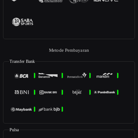
Metode Pembayaran
Transfer Bank
Pulsa