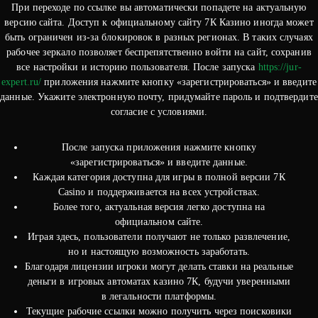
При переходе по ссылке вы автоматически попадете на актуальную
версию сайта. Доступ к официальному сайту 7К Казино иногда может
быть ограничен из-за блокировок в разных регионах. В таких случаях
рабочее зеркало позволяет беспрепятственно войти на сайт, сохранив
все настройки и историю пользователя. После запуска
https://jur-
expert.ru/
приложения нажмите кнопку «зарегистрироваться» и введите
данные. Укажите электронную почту, придумайте пароль и подтвердите
согласие с условиями.
После запуска приложения нажмите кнопку
«зарегистрироваться» и введите данные.
Каждая категория доступна для игры в полной версии 7К
Casino и поддерживается на всех устройствах.
Более того, актуальная версия легко доступна на
официальном сайте.
Играя здесь, пользователи получают не только развлечение,
но и настоящую возможность заработать.
Благодаря лицензии игроки могут делать ставки на реальные
деньги в игровых автоматах казино 7К, будучи уверенными
в легальности платформы.
Текущие рабочие ссылки можно получить через поисковики