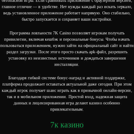
безопасной игры. Если сравнивать приложение с браузерной версией,
главное отличие — в удобстве. Нет нужды каждый раз искать зеркало,
ведь установленное приложение работает напрямую. Оно стабильно,
быстро запускается и сохраняет ваши настройки.
Программа лояльности 7K Casino позволяет игрокам получать
привилегии, включая кешбэк и персональные бонусы. Чтобы начать
пользоваться приложением, нужно зайти на официальный сайт и найти
раздел загрузки. После этого просто скачать apk-файл, разрешить
установку из неизвестных источников и дождаться завершения
инсталляции.
Благодаря гибкой системе бонус-наград и активной поддержке,
платформа продолжает оставаться актуальной даже сегодня. При этом
каждый игрок получает шанс играть как в привычной онлайн-версии,
так и в мобильном приложении. Простой вход, надежная защита
данных и лицензированная игра делают казино особенно
привлекательным.
7к казино