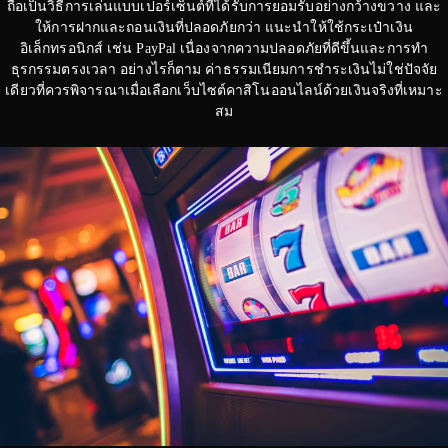
ถือเป็นวิธีการเล่นแบบเปอร์เซ็นต์ที่ได้รับการยอมรับอย่างกว้างขวาง และ
ให้การฝากและถอนเงินที่ปลอดภัยกว่า แนะนำให้ใช้กระเป๋าเงิน
อิเล็กทรอนิกส์ เช่น PayPal เนื่องจากความปลอดภัยที่ดีขึ้นและการทำ
ธุรกรรมตรงเวลา อย่างไรก็ตาม ค่าธรรมเนียมการชำระเงินไม่ใช่ปัจจัย
เดียวที่ควรพิจารณาเมื่อเลือกเว็บไซต์คาสิโนออนไลน์ด้วยเงินจริงที่เหมาะ
สม