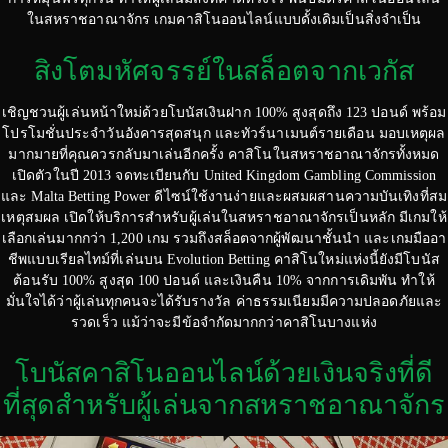
ในสหราชอาณาจักร เกมคาสิโนออนไลน์แบบดั้งเดิมเป็นสิ่งจำเป็น
สิงโตมหัศจรรย์ในสล็อตจากเวกัส
เชิญชวนผู้เล่นหน้าใหม่ด้วยโบนัสเงินฝาก 100% สูงสุดถึง 123 ปอนด์ พร้อม
โปรโมชั่นประจำวันอังคารสุดสนุก และทัวร์นาเมนต์รายเดือน มอบเหตุผล
มากมายที่คุณควรกลับมาเล่นอีกครั้ง คาสิโนในสหราชอาณาจักรทั้งหมด
เปิดตัวในปี 2013 จดทะเบียนกับ United Kingdom Gambling Commission
และ Malta Betting Power ดีไซน์ใช้งานง่ายและผสมผสานความบันเทิงที่สม
เหตุสมผล เปิดให้บริการสำหรับผู้เล่นในสหราชอาณาจักรเป็นหลัก มีเกมให้
เลือกเล่นมากกว่า 1,200 เกม รวมถึงสล็อตจากผู้พัฒนาชั้นนำ และเกมมืออา
ชีพแบบเรียลไทม์ที่เล่นบน Evolution Betting คาสิโนใหม่แห่งนี้ยังมีโบนัส
ต้อนรับ 100% สูงสุด 100 ปอนด์ และเงินคืน 10% จากการเดิมพัน ทำให้
มั่นใจได้ว่าผู้เล่นทุกคนจะได้รับรางวัล ค่าธรรมเนียมมีความปลอดภัยและ
รวดเร็ว แม้ว่าจะมีข้อจำกัดมากกว่าคาสิโนบางแห่ง
โบนัสคาสิโนออนไลน์ด้วยเงินจริงที่ดี
ที่สุดสำหรับผู้เล่นจากสหราชอาณาจักร