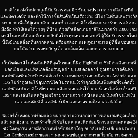
คาสิโนแห่งใหม่ล่าสุดนี้มีบริการคอมมิชชั่นบางประเภท รวมถึง PayPal
และบัตรเดบิต และทำให้การซื้อสินค้าเป็นเรื่องง่าย มีโปรโมชั่นและรางวัล
มากมายเพื่อให้ผู้เล่นกลับมาเล่นซ้ำ และคาสิโนทั้งหมดรองรับการเล่นบน
มือถือ ทำให้เล่นได้ง่ายๆ ที่บ้าน ด้วยตัวเลือกเกมคาสิโนมากกว่า 2,000 เกม
คาสิโนแห่งนี้มีเกมที่เหมาะกับมือโปรทุกคน นอกจากนี้ ผู้ให้บริการรายใหม่
นี้ยังมีเกมสล็อตที่หลากหลาย พร้อมสล็อต RTP สูงมากมาย ผู้ที่ชื่นชอบเกม
บนโต๊ะสามารถพบกับรูเล็ต แบล็คแจ็ค และบาคาร่ามากมาย
เว็บไซต์คาสิโนท้องถิ่นที่ดีที่สุดในขณะนี้คือ HighRoller ซึ่งมีตัวเลือกเกมที่
ยอดเยี่ยมและแพ็คเกจต้อนรับมูลค่า 8,100 ดอลลาร์ คุณสามารถค้นหา
แอปพลิเคชันสำหรับซอฟต์แวร์ประเภทต่างๆ นอกเหนือจาก Android และ
iOS ไม่ว่าคุณจะใช้อุปกรณ์ใด โปรดแน่ใจว่าคุณมีเงินเพียงพอที่จะติดตั้ง
แอปพลิเคชันคาสิโนที่พวกเขาเลือก ทอมเล่นโป๊กเกอร์ออนไลน์มาตั้งแต่ปี
1994 และเล่นในสหรัฐอเมริกามานานกว่า 40 ปี เล่นเกมในทุกโซนไพ่ใน
แอตแลนติกซิตี้ แคลิฟอร์เนีย และอาจรวมถึงลาสเวกัสด้วย
ฟีเจอร์ทั้งหมดมาพร้อมแล้ว หมายความว่านอกจากการเล่นเกมที่คุณเลือก
แล้ว คุณยังสามารถสร้างพื้นที่ รับโบนัส และติดต่อบริการแชทสดตลอด 24
ชั่วโมงทุกวัน หากมีคำถามหรือข้อสงสัยใดๆ อย่าลังเลที่จะเยี่ยมชมระบบ
Let Cardiovascular ของเรา คุณจะพบข้อมูลมากมายเกี่ยวกับการจัดการ