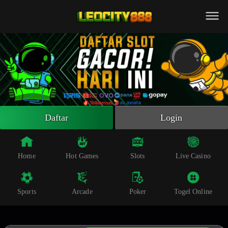
Beranda
Slot Online
Live Casino
Sportsbook
Arcade
Togel Online
Daftar
Login
Poker
Whatsapp
Home
Hot Games
Slots
Live Casino
Telegram
Sports
Arcade
Poker
Togel Online
Livechat