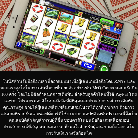
โบนัสสำหรับมือถือเหล่านี้ออกแบบมาเพื่อผู้เล่นเกมมือถือโดยเฉพาะ และ
มอบแรงจูงใจในการเล่นที่มากขึ้น ยกตัวอย่างเช่น MrQ Casino มอบฟรีสปิน
100 ครั้ง โดยไม่มีข้อกำหนดการเดิมพัน สำหรับลูกค้าใหม่ที่ใช้ PayPal โดย
เฉพาะ โปรแกรมคาสิโนบนมือถือที่ดีที่สุดมอบประสบการณ์การเดิมพัน
คุณภาพสูง ช่วยให้ผู้เล่นเพลิดเพลินกับเกมโปรดได้ทุกที่ทุกเวลา ด้วยการ
เล่นเกมที่ราบรื่นและซอฟต์แวร์ที่ใช้งานง่าย แอปพลิเคชันประเภทนี้จึงเป็น
คุณสมบัติสำคัญสำหรับผู้ที่ชื่นชอบคาสิโนบนมือถือ เกมสล็อตมอบ
ประสบการณ์ที่สนุกสนานและน่าพึงพอใจสำหรับผู้เล่น รวมถึงโอกาสใน
การรับเงินรางวัลก้อนโต